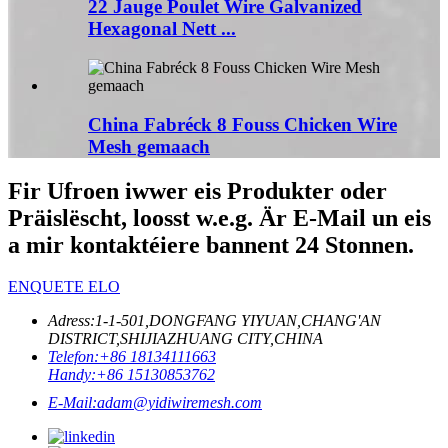
22 Jauge Poulet Wire Galvanized
Hexagonal Nett ...
China Fabréck 8 Fouss Chicken Wire
Mesh gemaach
Fir Ufroen iwwer eis Produkter oder
Präislëscht, loosst w.e.g. Är E-Mail un eis
a mir kontaktéiere bannent 24 Stonnen.
ENQUETE ELO
Adress:
1-1-501,DONGFANG YIYUAN,CHANG'AN
DISTRICT,SHIJIAZHUANG CITY,CHINA
Telefon:
+86 18134111663
Handy:
+86 15130853762
E-Mail:
adam@yidiwiremesh.com