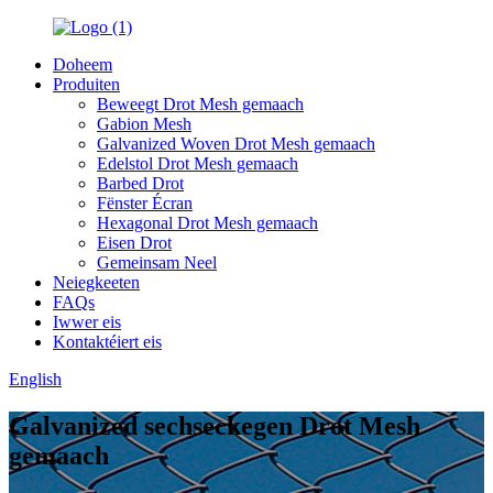
Doheem
Produiten
Beweegt Drot Mesh gemaach
Gabion Mesh
Galvanized Woven Drot Mesh gemaach
Edelstol Drot Mesh gemaach
Barbed Drot
Fënster Écran
Hexagonal Drot Mesh gemaach
Eisen Drot
Gemeinsam Neel
Neiegkeeten
FAQs
Iwwer eis
Kontaktéiert eis
English
Galvanized sechseckegen Drot Mesh
gemaach