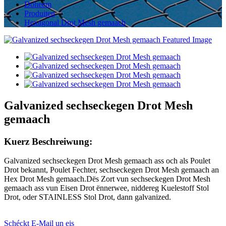
Doheem
Produiten
Hexagonal Drot Mesh gemaach
Galvanized sechseckegen Drot Mesh
gemaach
Kuerz Beschreiwung:
Galvanized sechseckegen Drot Mesh gemaach ass och als Poulet
Drot bekannt, Poulet Fechter, sechseckegen Drot Mesh gemaach an
Hex Drot Mesh gemaach.Dës Zort vun sechseckegen Drot Mesh
gemaach ass vun Eisen Drot ënnerwee, niddereg Kuelestoff Stol
Drot, oder STAINLESS Stol Drot, dann galvanized.
Schéckt E-Mail un eis