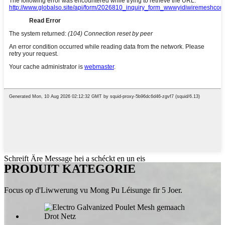
Schreift Äre Message hei a schéckt en un eis
PRODUIT KATEGORIE
Focus op d'Liwwerung vu Mong Pu Léisunge fir 5 Joer.