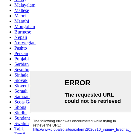
Malayalam
Maltese
Maori
Marathi
Mongolian
Burmese
Nepali
Norwegian
Pashto
Persian
Punjabi
Serbian
Sesotho
Sinhala
Slovak
Slovenian
Somali
Samoan
Scots Gaelic
Shona
Sindhi
Sundanese
Swahili
Tajik