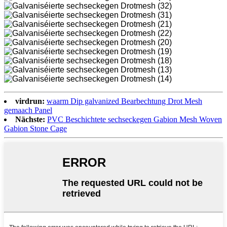
virdrun:
waarm Dip galvanized Bearbechtung Drot Mesh
gemaach Panel
Nächste:
PVC Beschichtete sechseckegen Gabion Mesh Woven
Gabion Stone Cage