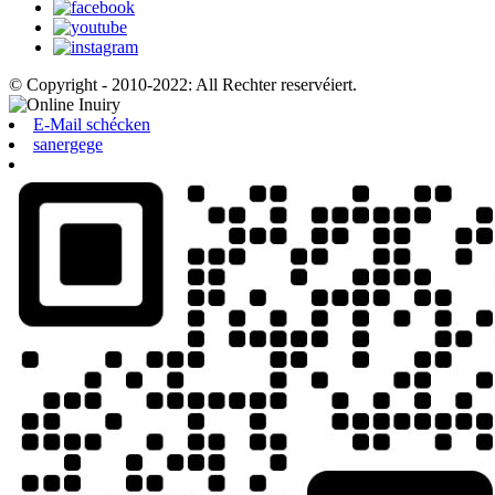
© Copyright - 2010-2022: All Rechter reservéiert.
E-Mail schécken
sanergege