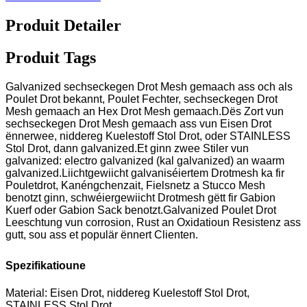
Produit Detailer
Produit Tags
Galvanized sechseckegen Drot Mesh gemaach ass och als
Poulet Drot bekannt, Poulet Fechter, sechseckegen Drot
Mesh gemaach an Hex Drot Mesh gemaach.Dës Zort vun
sechseckegen Drot Mesh gemaach ass vun Eisen Drot
ënnerwee, niddereg Kuelestoff Stol Drot, oder STAINLESS
Stol Drot, dann galvanized.Et ginn zwee Stiler vun
galvanized: electro galvanized (kal galvanized) an waarm
galvanized.Liichtgewiicht galvaniséiertem Drotmesh ka fir
Pouletdrot, Kanéngchenzait, Fielsnetz a Stucco Mesh
benotzt ginn, schwéiergewiicht Drotmesh gëtt fir Gabion
Kuerf oder Gabion Sack benotzt.Galvanized Poulet Drot
Leeschtung vun corrosion, Rust an Oxidatioun Resistenz ass
gutt, sou ass et populär ënnert Clienten.
Spezifikatioune
Material: Eisen Drot, niddereg Kuelestoff Stol Drot,
STAINLESS Stol Drot.