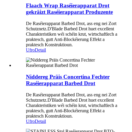
Flaach Wrap Raséierapparat Drot
gekräizt Raséierapparat Produzente
De Raséierapparat Barbed Drot, ass eng nei Zort
Schutznetz.D'Blade Barbed Drot huet excellent
Charakteristiken wéi schéin krut, wirtschaftlech a
praktesch, gutt Anti-Blockéierung Effekt a
praktesch Konstruktioun.
Ufro
Detail
Niddereg Präis Concertina Fechter
Raséierapparat Barbed Drot
De Raséierapparat Barbed Drot, ass eng nei Zort
Schutznetz.D'Blade Barbed Drot huet excellent
Charakteristiken wéi schéin krut, wirtschaftlech a
praktesch, gutt Anti-Blockéierung Effekt a
praktesch Konstruktioun.
Ufro
Detail