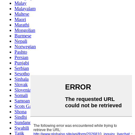
Malay
Malayalam
Maltese
Maori
Marathi
Mongolian
Burmese
Nepali
Norwegian
Pashto
Persian
Punjabi
Serbian
Sesotho
Sinhala
Slovak
Slovenian
Somali
Samoan
Scots Gaelic
Shona
Sindhi
Sundanese
Swahili
Tajik