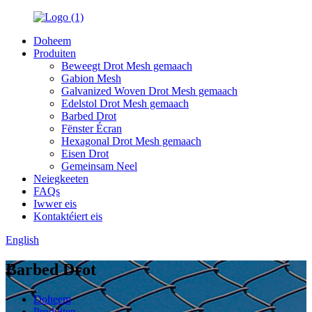
Doheem
Produiten
Beweegt Drot Mesh gemaach
Gabion Mesh
Galvanized Woven Drot Mesh gemaach
Edelstol Drot Mesh gemaach
Barbed Drot
Fënster Écran
Hexagonal Drot Mesh gemaach
Eisen Drot
Gemeinsam Neel
Neiegkeeten
FAQs
Iwwer eis
Kontaktéiert eis
English
Barbed Drot
Doheem
Produiten