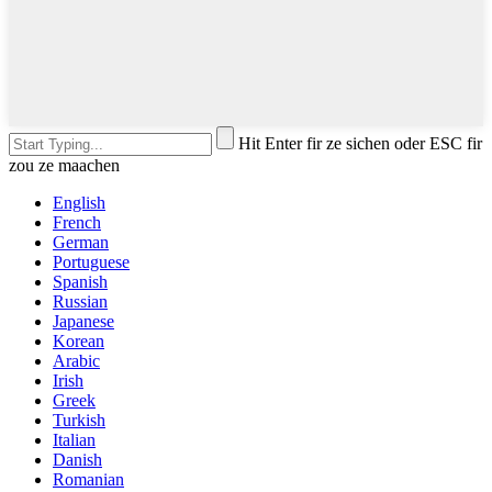
Hit Enter fir ze sichen oder ESC fir
zou ze maachen
English
French
German
Portuguese
Spanish
Russian
Japanese
Korean
Arabic
Irish
Greek
Turkish
Italian
Danish
Romanian