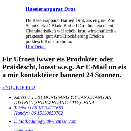
Raséierapparat Drot
De Raséierapparat Barbed Drot, ass eng nei Zort
Schutznetz.D'Blade Barbed Drot huet excellent
Charakteristiken wéi schéin krut, wirtschaftlech a
praktesch, gutt Anti-Blockéierung Effekt a
praktesch Konstruktioun.
Ufro
Detail
Fir Ufroen iwwer eis Produkter oder
Präislëscht, loosst w.e.g. Är E-Mail un eis
a mir kontaktéiere bannent 24 Stonnen.
ENQUETE ELO
Adress:
1-1-501,DONGFANG YIYUAN,CHANG'AN
DISTRICT,SHIJIAZHUANG CITY,CHINA
Telefon:
+86 18134111663
Handy:
+86 15130853762
E-Mail:
adam@yidiwiremesh.com