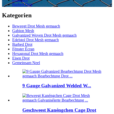
Barbed Drot
Kategorien
Beweegt Drot Mesh gemaach
Gabion Mesh
Galvanized Woven Drot Mesh gemaach
Edelstol Drot Mesh gemaach
Barbed Drot
Fënster Écran
Hexagonal Drot Mesh gemaach
Eisen Drot
Gemeinsam Neel
9 Gauge Galvanized Welded W...
Geschweest Kanéngchen Cage Drot