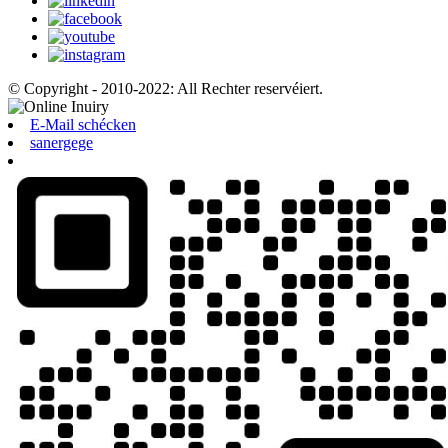
© Copyright - 2010-2022: All Rechter reservéiert.
E-Mail schécken
sanergege