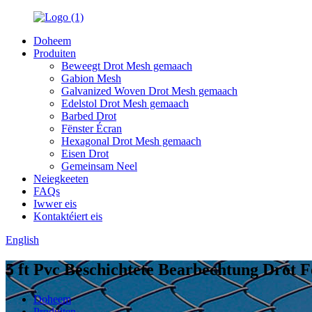
Doheem
Produiten
Beweegt Drot Mesh gemaach
Gabion Mesh
Galvanized Woven Drot Mesh gemaach
Edelstol Drot Mesh gemaach
Barbed Drot
Fënster Écran
Hexagonal Drot Mesh gemaach
Eisen Drot
Gemeinsam Neel
Neiegkeeten
FAQs
Iwwer eis
Kontaktéiert eis
English
5 ft Pvc Beschichtete Bearbechtung Drot 
Doheem
Produiten