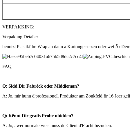
VERPAKKING:
Verpakung Detailer
benotzt Plastikfilm Wrap an dann a Kartonge setzen oder wéi Är Dema
FAQ
Q: Sidd Dir Fabréck oder Middleman?
A: Jo, mir hunn d'professionell Produkter am Zonkfeld fir 16 Joer gel
Q: Kënnt Dir gratis Probe ubidden?
A: Jo, awer normalerweis muss de Client d'Fracht bezuelen.