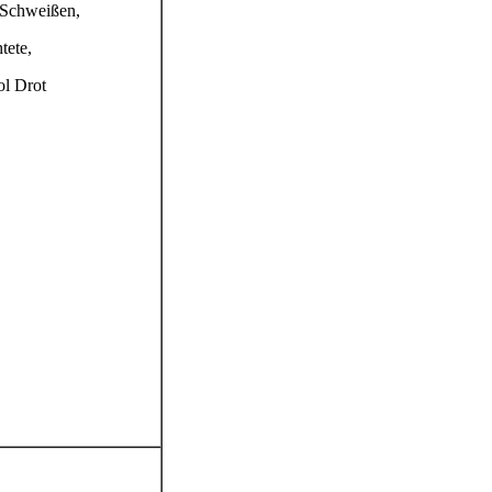
 Schweißen,
tete,
l Drot