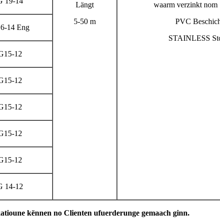
 19-14
Längt
waarm verzinkt nom
5-50 m
PVC Beschich
-14 Eng
STAINLESS Sto
15-12
15-12
15-12
15-12
15-12
 14-12
atioune kënnen no Clienten ufuerderunge gemaach ginn.