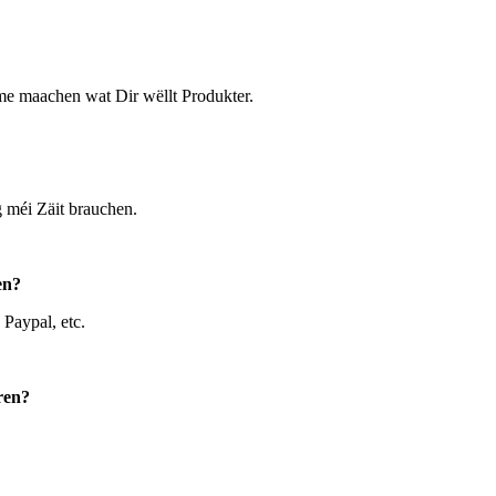
e maachen wat Dir wëllt Produkter.
 méi Zäit brauchen.
en?
Paypal, etc.
ren?