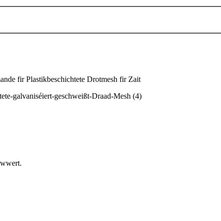
nde fir Plastikbeschichtete Drotmesh fir Zait
iwwert.