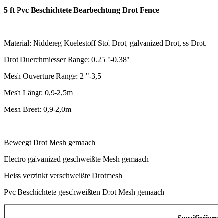
5 ft Pvc Beschichtete Bearbechtung Drot Fence
Material: Niddereg Kuelestoff Stol Drot, galvanized Drot, ss Drot.
Drot Duerchmiesser Range: 0.25 "-0.38"
Mesh Ouverture Range: 2 "-3,5
Mesh Längt: 0,9-2,5m
Mesh Breet: 0,9-2,0m
Beweegt Drot Mesh gemaach
Electro galvanized geschweißte Mesh gemaach
Heiss verzinkt verschweißte Drotmesh
Pvc Beschichtete geschweißten Drot Mesh gemaach
Spezifizéier