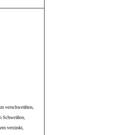
rum verschweißten,
om Schweißen,
rm verzinkt,