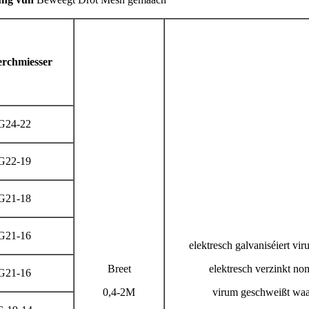
rchmiesser
24-22
22-19
21-18
21-16
elektresch galvaniséiert vi
Breet
elektresch verzinkt n
21-16
0,4-2M
virum geschweißt waa