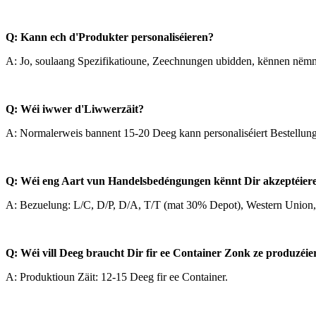
Q: Kann ech d'Produkter personaliséieren?
A: Jo, soulaang Spezifikatioune, Zeechnungen ubidden, kënnen nëmm
Q: Wéi iwwer d'Liwwerzäit?
A: Normalerweis bannent 15-20 Deeg kann personaliséiert Bestellung
Q: Wéi eng Aart vun Handelsbedéngungen kënnt Dir akzeptéier
A: Bezuelung: L/C, D/P, D/A, T/T (mat 30% Depot), Western Union, 
Q: Wéi vill Deeg braucht Dir fir ee Container Zonk ze produzéie
A: Produktioun Zäit: 12-15 Deeg fir ee Container.