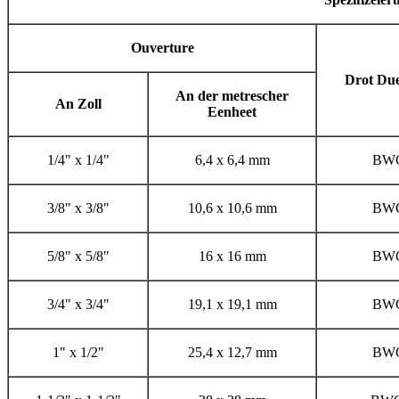
Ouverture
Drot Due
An der metrescher
An Zoll
Eenheet
1/4" x 1/4"
6,4 x 6,4 mm
BWG
3/8" x 3/8"
10,6 x 10,6 mm
BWG
5/8" x 5/8"
16 x 16 mm
BWG
3/4" x 3/4"
19,1 x 19,1 mm
BWG
1" x 1/2"
25,4 x 12,7 mm
BWG