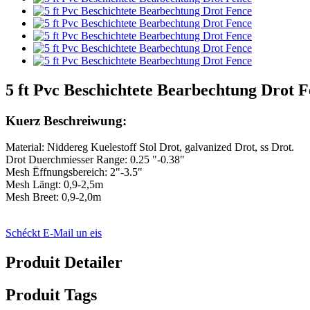
5 ft Pvc Beschichtete Bearbechtung Drot 
Kuerz Beschreiwung:
Material: Niddereg Kuelestoff Stol Drot, galvanized Drot, ss Drot.
Drot Duerchmiesser Range: 0.25 "-0.38"
Mesh Ëffnungsbereich: 2"-3.5"
Mesh Längt: 0,9-2,5m
Mesh Breet: 0,9-2,0m
Schéckt E-Mail un eis
Produit Detailer
Produit Tags